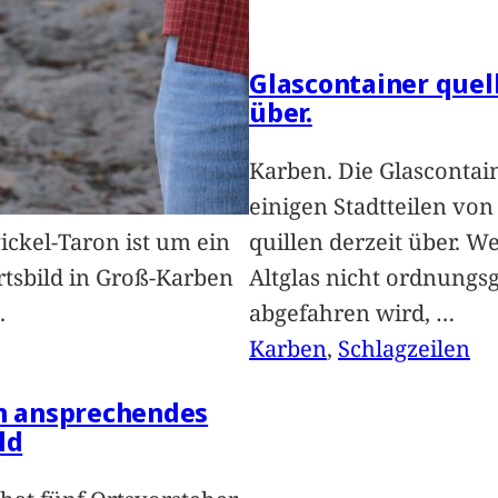
Glascontainer quel
über.
Karben. Die Glascontai
einigen Stadtteilen vo
Pickel-Taron ist um ein
quillen derzeit über. We
rtsbild in Groß-Karben
Altglas nicht ordnung
.
abgefahren wird,
…
Karben
, 
Schlagzeilen
in ansprechendes
ld