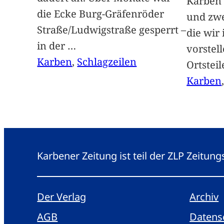
Karben 
die Ecke Burg-Gräfenröder
und zwe
Straße/Ludwigstraße gesperrt –
die wir
in der
…
vorstel
Karben
, 
Schlagzeilen
Ortstei
Karben
Karbener Zeitung ist teil der ZLP Zeitun
Der Verlag
Archiv
AGB
Datens