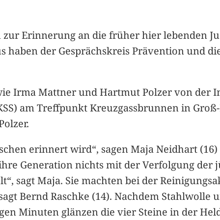
n zur Erinnerung an die früher hier lebenden J
 haben der Gesprächskreis Prävention und die 
wie Irma Mattner und Hartmut Polzer von der I
KSS) am Treffpunkt Kreuzgassbrunnen in Groß-K
Polzer.
nschen erinnert wird“, sagen Maja Neidhart (16)
hre Generation nichts mit der Verfolgung der j
“, sagt Maja. Sie machten bei der Reinigungsak
agt Bernd Raschke (14). Nachdem Stahlwolle und
igen Minuten glänzen die vier Steine in der Hel