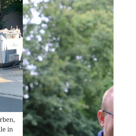
arben,
le in