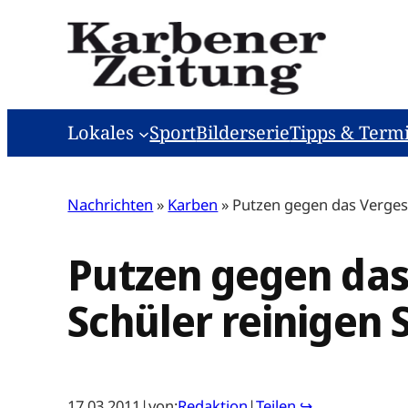
Zum
Inhalt
springen
Lokales
Sport
Bilderserie
Tipps & Term
Nachrichten
»
Karben
»
Putzen gegen das Verges
Putzen gegen das
Schüler reinigen 
17.03.2011
|
von:
Redaktion
|
Teilen ↪