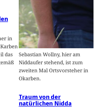
len
ner in
n Karben
il das
Sebastian Wollny, hier am
sgemäß
Niddaufer stehend, ist zum
zweiten Mal Ortsvorsteher in
Okarben.
Traum von der
natürlichen Nidda