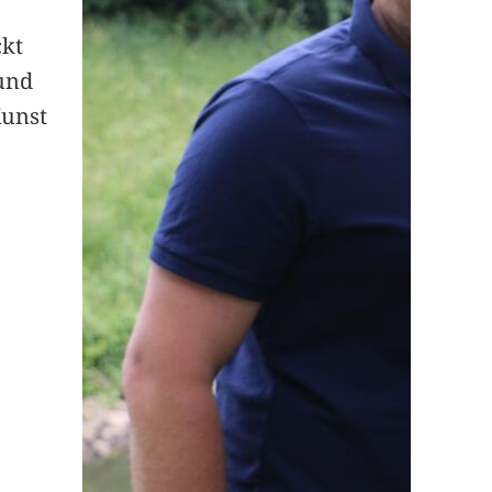
ckt
und
Kunst