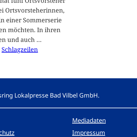
hat fünf Ortsvorsteher
i Ortsvorsteherinnen,
 in einer Sommerserie
len möchten. In ihren
len und auch
…
, 
Schlagzeilen
gsring Lokalpresse Bad Vilbel GmbH.
Mediadaten
chutz
Impressum