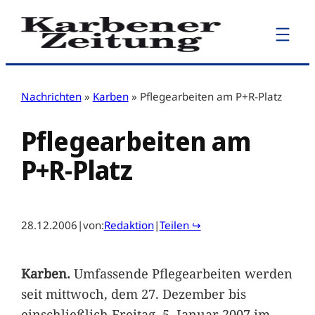
Zum
Inhalt
springen
Nachrichten
»
Karben
»
Pflegearbeiten am P+R-Platz
Pflegearbeiten am
P+R-Platz
28.12.2006
|
von:
Redaktion
|
Teilen ↪
Karben.
Umfassende Pflegearbeiten werden
seit mittwoch, dem 27. Dezember bis
einschließlich Freitag, 5. Januar 2007 im