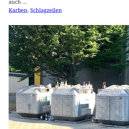
auch
…
Karben
, 
Schlagzeilen