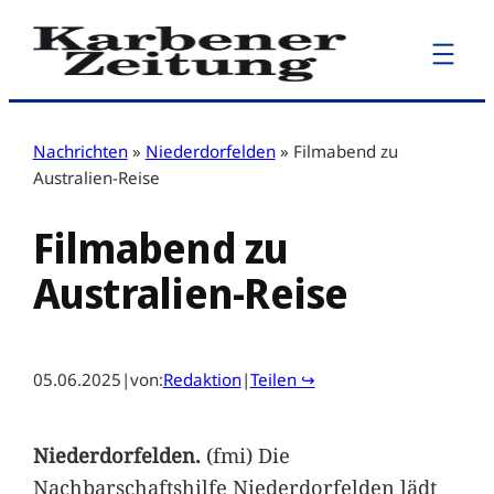
Zum
Inhalt
springen
Nachrichten
»
Niederdorfelden
»
Filmabend zu
Australien-Reise
Filmabend zu
Australien-Reise
05.06.2025
|
von:
Redaktion
|
Teilen ↪
Niederdorfelden.
(fmi) Die
Nachbarschaftshilfe Niederdorfelden lädt