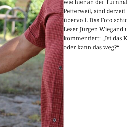
wie hier an der Turnhal
Petterweil, sind derzeit
übervoll. Das Foto schi
Leser Jürgen Wiegand 
kommentiert: „Ist das 
oder kann das weg?“