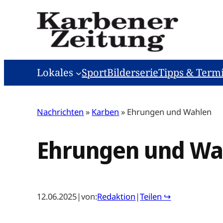
Zum
Inhalt
springen
Lokales
Sport
Bilderserie
Tipps & Term
Nachrichten
»
Karben
»
Ehrungen und Wahlen
Ehrungen und Wa
12.06.2025
|
von:
Redaktion
|
Teilen ↪