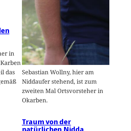
len
ner in
n Karben
il das
Sebastian Wollny, hier am
sgemäß
Niddaufer stehend, ist zum
zweiten Mal Ortsvorsteher in
Okarben.
Traum von der
natürlichen Nidda