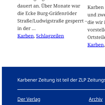
dauert an. Über Monate war
Karben 
die Ecke Burg-Gräfenröder
und zwe
Straße/Ludwigstraße gesperrt –
die wir
in der
…
vorstel
Karben
, 
Schlagzeilen
Ortstei
Karben
Karbener Zeitung ist teil der ZLP Zeitun
Der Verlag
Archiv