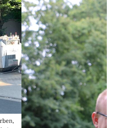
arben,