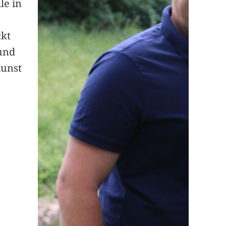
le in
ckt
und
Kunst