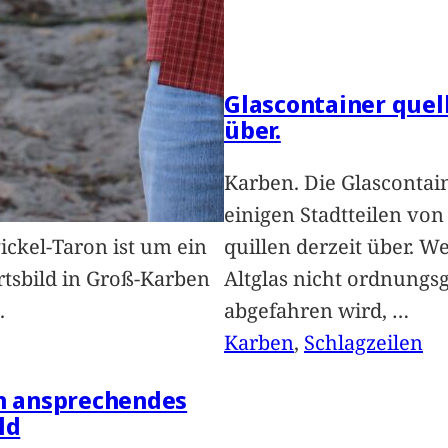
Glascontainer quel
über.
Karben. Die Glascontai
einigen Stadtteilen vo
Pickel-Taron ist um ein
quillen derzeit über. We
rtsbild in Groß-Karben
Altglas nicht ordnung
.
abgefahren wird,
…
Karben
, 
Schlagzeilen
in ansprechendes
ld