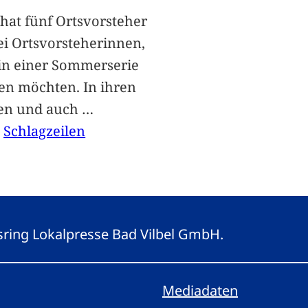
hat fünf Ortsvorsteher
i Ortsvorsteherinnen,
 in einer Sommerserie
len möchten. In ihren
len und auch
…
, 
Schlagzeilen
gsring Lokalpresse Bad Vilbel GmbH.
Mediadaten