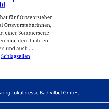
ld
hat fünf Ortsvorsteher
i Ortsvorsteherinnen,
 in einer Sommerserie
len möchten. In ihren
len und auch
…
, 
Schlagzeilen
gsring Lokalpresse Bad Vilbel GmbH.