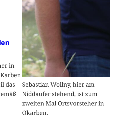
len
ner in
n Karben
il das
Sebastian Wollny, hier am
sgemäß
Niddaufer stehend, ist zum
zweiten Mal Ortsvorsteher in
Okarben.