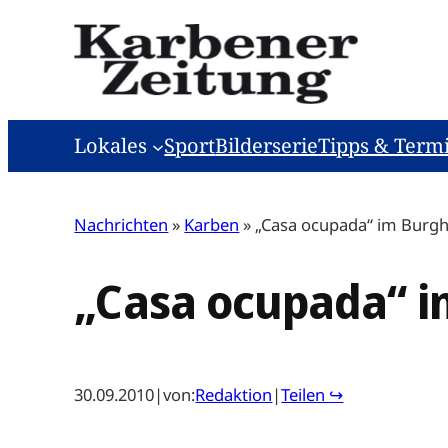
Zum
Inhalt
springen
Lokales
Sport
Bilderserie
Tipps & Term
Nachrichten
»
Karben
»
„Casa ocupada“ im Burg
„Casa ocupada“ i
30.09.2010
|
von:
Redaktion
|
Teilen ↪