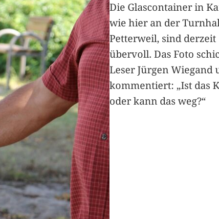
Die Glascontainer in K
wie hier an der Turnhal
Petterweil, sind derzeit
übervoll. Das Foto schi
Leser Jürgen Wiegand 
kommentiert: „Ist das 
oder kann das weg?“