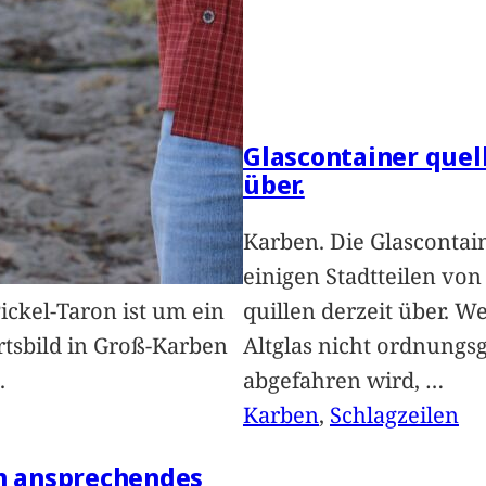
Glascontainer quel
über.
Karben. Die Glascontai
einigen Stadtteilen vo
Pickel-Taron ist um ein
quillen derzeit über. We
rtsbild in Groß-Karben
Altglas nicht ordnung
.
abgefahren wird,
…
Karben
, 
Schlagzeilen
in ansprechendes