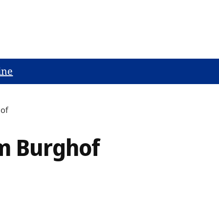
ine
hof
m Burghof