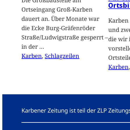
Die Großbaustelle am
Ortsbi
Ortseingang Groß-Karben
dauert an. Über Monate war
Karben 
die Ecke Burg-Gräfenröder
und zwe
Straße/Ludwigstraße gesperrt –
die wir
in der
…
vorstel
Karben
, 
Schlagzeilen
Ortstei
Karben
Karbener Zeitung ist teil der ZLP Zeitun