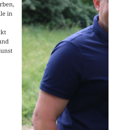
arben,
le in
ckt
und
Kunst